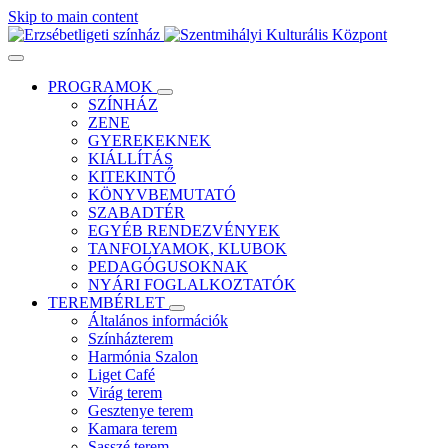
Skip to main content
PROGRAMOK
SZÍNHÁZ
ZENE
GYEREKEKNEK
KIÁLLÍTÁS
KITEKINTŐ
KÖNYVBEMUTATÓ
SZABADTÉR
EGYÉB RENDEZVÉNYEK
TANFOLYAMOK, KLUBOK
PEDAGÓGUSOKNAK
NYÁRI FOGLALKOZTATÓK
TEREMBÉRLET
Általános információk
Színházterem
Harmónia Szalon
Liget Café
Virág terem
Gesztenye terem
Kamara terem
Sasszé terem