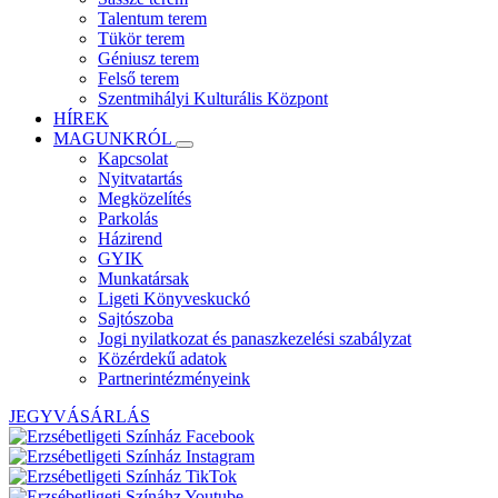
Talentum terem
Tükör terem
Géniusz terem
Felső terem
Szentmihályi Kulturális Központ
HÍREK
MAGUNKRÓL
Kapcsolat
Nyitvatartás
Megközelítés
Parkolás
Házirend
GYIK
Munkatársak
Ligeti Könyveskuckó
Sajtószoba
Jogi nyilatkozat és panaszkezelési szabályzat
Közérdekű adatok
Partnerintézményeink
JEGYVÁSÁRLÁS