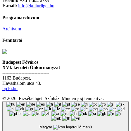
Telefon:
+36 1 604 6783
E-mail:
info@kulturliget.hu
Programarchívum
Archívum
Fenntartó
Budapest Főváros
XVI. kerületi Önkormányzat
--------------------------------
1163 Budapest,
Havashalom utca 43.
bp16.hu
© 2026. Erzsébetligeti Színház. Minden jog fenntartva.
Magyar