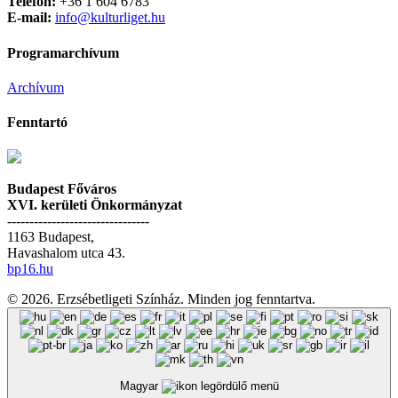
Telefon:
+36 1 604 6783
E-mail:
info@kulturliget.hu
Programarchívum
Archívum
Fenntartó
Budapest Főváros
XVI. kerületi Önkormányzat
--------------------------------
1163 Budapest,
Havashalom utca 43.
bp16.hu
© 2026. Erzsébetligeti Színház. Minden jog fenntartva.
Magyar