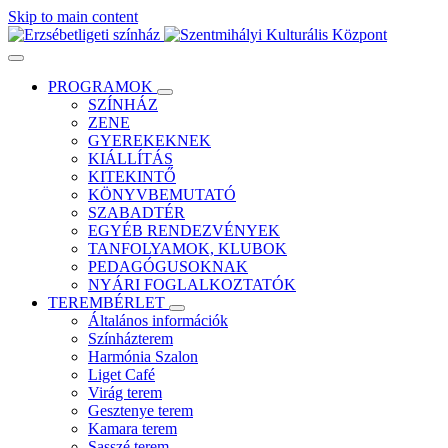
Skip to main content
PROGRAMOK
SZÍNHÁZ
ZENE
GYEREKEKNEK
KIÁLLÍTÁS
KITEKINTŐ
KÖNYVBEMUTATÓ
SZABADTÉR
EGYÉB RENDEZVÉNYEK
TANFOLYAMOK, KLUBOK
PEDAGÓGUSOKNAK
NYÁRI FOGLALKOZTATÓK
TEREMBÉRLET
Általános információk
Színházterem
Harmónia Szalon
Liget Café
Virág terem
Gesztenye terem
Kamara terem
Sasszé terem