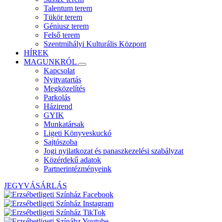
Talentum terem
Tükör terem
Géniusz terem
Felső terem
Szentmihályi Kulturális Központ
HÍREK
MAGUNKRÓL
Kapcsolat
Nyitvatartás
Megközelítés
Parkolás
Házirend
GYIK
Munkatársak
Ligeti Könyveskuckó
Sajtószoba
Jogi nyilatkozat és panaszkezelési szabályzat
Közérdekű adatok
Partnerintézményeink
JEGYVÁSÁRLÁS