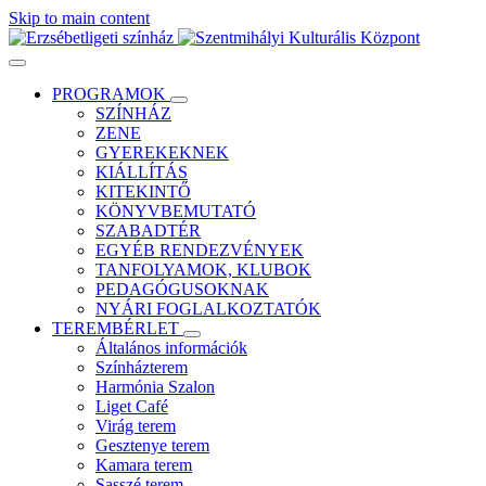
Skip to main content
PROGRAMOK
SZÍNHÁZ
ZENE
GYEREKEKNEK
KIÁLLÍTÁS
KITEKINTŐ
KÖNYVBEMUTATÓ
SZABADTÉR
EGYÉB RENDEZVÉNYEK
TANFOLYAMOK, KLUBOK
PEDAGÓGUSOKNAK
NYÁRI FOGLALKOZTATÓK
TEREMBÉRLET
Általános információk
Színházterem
Harmónia Szalon
Liget Café
Virág terem
Gesztenye terem
Kamara terem
Sasszé terem