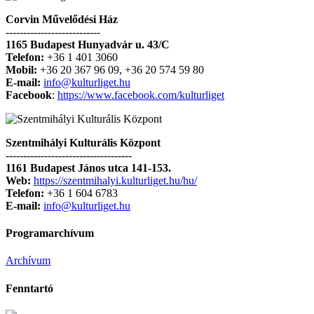
Corvin Művelődési Ház
---------------------------
1165 Budapest Hunyadvár u. 43/C
Telefon:
+36 1 401 3060
Mobil:
+36 20 367 96 09, +36 20 574 59 80
E-mail:
info@kulturliget.hu
Facebook
:
https://www.facebook.com/kulturliget
Szentmihályi Kulturális Központ
------------------------------------
1161 Budapest János utca 141-153.
Web:
https://szentmihalyi.kulturliget.hu/hu/
Telefon:
+36 1 604 6783
E-mail:
info@kulturliget.hu
Programarchívum
Archívum
Fenntartó