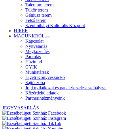
Talentum terem
Tükör terem
Géniusz terem
Felső terem
Szentmihályi Kulturális Központ
HÍREK
MAGUNKRÓL
Kapcsolat
Nyitvatartás
Megközelítés
Parkolás
Házirend
GYIK
Munkatársak
Ligeti Könyveskuckó
Sajtószoba
Jogi nyilatkozat és panaszkezelési szabályzat
Közérdekű adatok
Partnerintézményeink
JEGYVÁSÁRLÁS