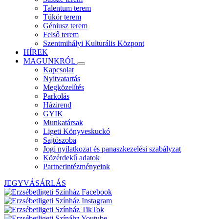
Talentum terem
Tükör terem
Géniusz terem
Felső terem
Szentmihályi Kulturális Központ
HÍREK
MAGUNKRÓL
Kapcsolat
Nyitvatartás
Megközelítés
Parkolás
Házirend
GYIK
Munkatársak
Ligeti Könyveskuckó
Sajtószoba
Jogi nyilatkozat és panaszkezelési szabályzat
Közérdekű adatok
Partnerintézményeink
JEGYVÁSÁRLÁS