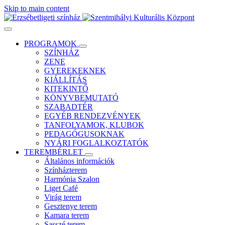
Skip to main content
PROGRAMOK
SZÍNHÁZ
ZENE
GYEREKEKNEK
KIÁLLÍTÁS
KITEKINTŐ
KÖNYVBEMUTATÓ
SZABADTÉR
EGYÉB RENDEZVÉNYEK
TANFOLYAMOK, KLUBOK
PEDAGÓGUSOKNAK
NYÁRI FOGLALKOZTATÓK
TEREMBÉRLET
Általános információk
Színházterem
Harmónia Szalon
Liget Café
Virág terem
Gesztenye terem
Kamara terem
Sasszé terem