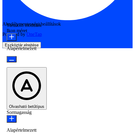
Akadálymentességi beállítások
Tartalom modulok
Ikon méret
Powered by
OneTap
Eszköztár elrejtése
Alapértelmezett
Olvasható betűtípus
Sormagasság
Alapértelmezett