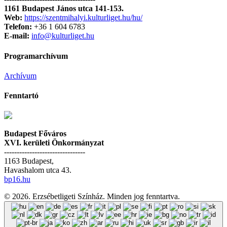
1161 Budapest János utca 141-153.
Web:
https://szentmihalyi.kulturliget.hu/hu/
Telefon:
+36 1 604 6783
E-mail:
info@kulturliget.hu
Programarchívum
Archívum
Fenntartó
Budapest Főváros
XVI. kerületi Önkormányzat
--------------------------------
1163 Budapest,
Havashalom utca 43.
bp16.hu
© 2026. Erzsébetligeti Színház. Minden jog fenntartva.