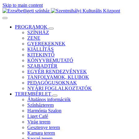
Skip to main content
PROGRAMOK
SZÍNHÁZ
ZENE
GYEREKEKNEK
KIÁLLÍTÁS
KITEKINTŐ
KÖNYVBEMUTATÓ
SZABADTÉR
EGYÉB RENDEZVÉNYEK
TANFOLYAMOK, KLUBOK
PEDAGÓGUSOKNAK
NYÁRI FOGLALKOZTATÓK
TEREMBÉRLET
Általános információk
Színházterem
Harmónia Szalon
Liget Café
Virág terem
Gesztenye terem
Kamara terem
Sasszé terem