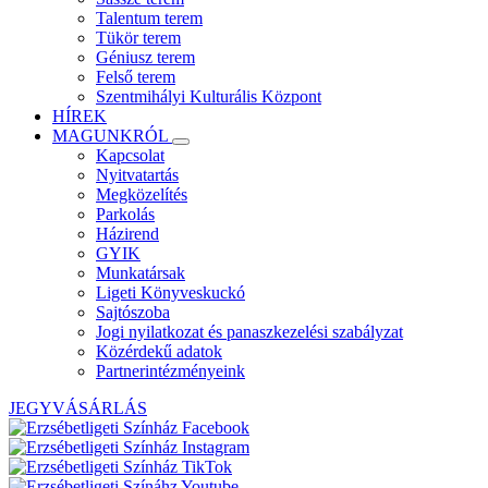
Talentum terem
Tükör terem
Géniusz terem
Felső terem
Szentmihályi Kulturális Központ
HÍREK
MAGUNKRÓL
Kapcsolat
Nyitvatartás
Megközelítés
Parkolás
Házirend
GYIK
Munkatársak
Ligeti Könyveskuckó
Sajtószoba
Jogi nyilatkozat és panaszkezelési szabályzat
Közérdekű adatok
Partnerintézményeink
JEGYVÁSÁRLÁS