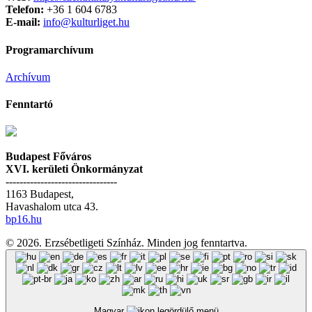
Telefon:
+36 1 604 6783
E-mail:
info@kulturliget.hu
Programarchívum
Archívum
Fenntartó
Budapest Főváros
XVI. kerületi Önkormányzat
--------------------------------
1163 Budapest,
Havashalom utca 43.
bp16.hu
© 2026. Erzsébetligeti Színház. Minden jog fenntartva.
Magyar