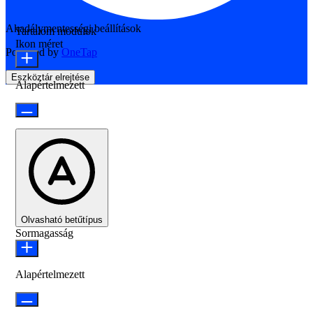
Akadálymentességi beállítások
Tartalom modulok
Ikon méret
Powered by
OneTap
Eszköztár elrejtése
Alapértelmezett
Olvasható betűtípus
Sormagasság
Alapértelmezett