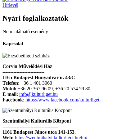
Hírlevél
Nyári foglalkoztatók
Nem található esemény!
Kapcsolat
Corvin Művelődési Ház
---------------------------
1165 Budapest Hunyadvár u. 43/C
Telefon:
+36 1 401 3060
Mobil:
+36 20 367 96 09, +36 20 574 59 80
E-mail:
info@kulturliget.hu
Facebook
:
https://www.facebook.com/kulturliget
Szentmihályi Kulturális Központ
------------------------------------
1161 Budapest János utca 141-153.
Web:
https://szentmihalyi.kulturliget.hu/hu/