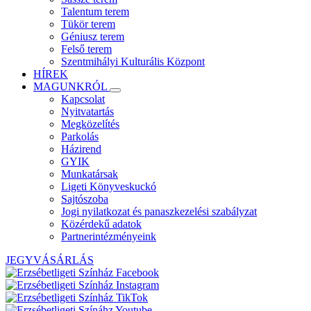
Talentum terem
Tükör terem
Géniusz terem
Felső terem
Szentmihályi Kulturális Központ
HÍREK
MAGUNKRÓL
Kapcsolat
Nyitvatartás
Megközelítés
Parkolás
Házirend
GYIK
Munkatársak
Ligeti Könyveskuckó
Sajtószoba
Jogi nyilatkozat és panaszkezelési szabályzat
Közérdekű adatok
Partnerintézményeink
JEGYVÁSÁRLÁS