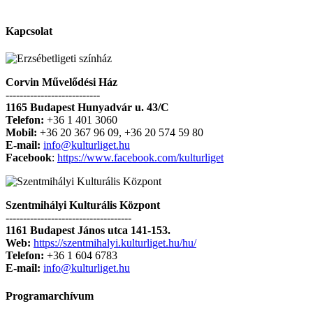
Kapcsolat
Corvin Művelődési Ház
---------------------------
1165 Budapest Hunyadvár u. 43/C
Telefon:
+36 1 401 3060
Mobil:
+36 20 367 96 09, +36 20 574 59 80
E-mail:
info@kulturliget.hu
Facebook
:
https://www.facebook.com/kulturliget
Szentmihályi Kulturális Központ
------------------------------------
1161 Budapest János utca 141-153.
Web:
https://szentmihalyi.kulturliget.hu/hu/
Telefon:
+36 1 604 6783
E-mail:
info@kulturliget.hu
Programarchívum