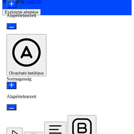
Powered by
OneTap
Eszköztár elrejtése
Alapértelmezett
Olvasható betűtípus
Sormagasság
Alapértelmezett