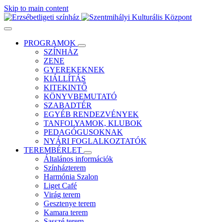
Skip to main content
PROGRAMOK
SZÍNHÁZ
ZENE
GYEREKEKNEK
KIÁLLÍTÁS
KITEKINTŐ
KÖNYVBEMUTATÓ
SZABADTÉR
EGYÉB RENDEZVÉNYEK
TANFOLYAMOK, KLUBOK
PEDAGÓGUSOKNAK
NYÁRI FOGLALKOZTATÓK
TEREMBÉRLET
Általános információk
Színházterem
Harmónia Szalon
Liget Café
Virág terem
Gesztenye terem
Kamara terem
Sasszé terem