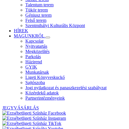
Talentum terem
Tükör terem
Géniusz terem
Felső terem
Szentmihályi Kulturális Központ
HÍREK
MAGUNKRÓL
Kapcsolat
Nyitvatartás
Megközelítés
Parkolás
Házirend
GYIK
Munkatársak
Ligeti Könyveskuckó
Sajtószoba
Jogi nyilatkozat és panaszkezelési szabályzat
Közérdekű adatok
Partnerintézményeink
JEGYVÁSÁRLÁS