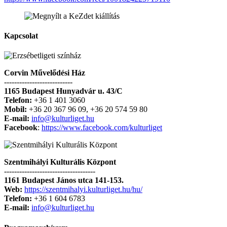
Kapcsolat
Corvin Művelődési Ház
---------------------------
1165 Budapest Hunyadvár u. 43/C
Telefon:
+36 1 401 3060
Mobil:
+36 20 367 96 09, +36 20 574 59 80
E-mail:
info@kulturliget.hu
Facebook
:
https://www.facebook.com/kulturliget
Szentmihályi Kulturális Központ
------------------------------------
1161 Budapest János utca 141-153.
Web:
https://szentmihalyi.kulturliget.hu/hu/
Telefon:
+36 1 604 6783
E-mail:
info@kulturliget.hu