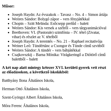
Műsor:
Joseph Haydn: Az évszakok – Tavasz – No. 4 – Simon áriája
Weöres Sándor: Bolygó zápor – vers fényjátékkal
Chopin – Szitt Melinda: Esőcsepp prelűd – balett
Weöres Sándor: Kis versek a szélről – vers tárgyanimációval
Beethoven: VI. (Pastorale) szimfónia – IV. tétel (Zivatar,
vihar) és részlet az V. tételből
Joseph Haydn: A teremtés – No. 21 – Raphael recitativója
Weiner Leó: Tündértánc a Csongor és Tünde című szvitből
Weöres Sándor: A tündér – vers bábjátékkal
Csajkovszkij – Barna Mónika: Virágkeringő a Diótörő című
balettből – balett
A két nap alatt mintegy kétezer XVI. kerületi gyerek vett részt
az előadásokon, a következő iskolákból:
Batthyány Ilona Általános Iskola,
Herman Ottó Általános Iskola,
Szent-Györgyi Albert Általános Iskola,
Móra Ferenc Általános Iskola,