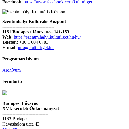
Facebook
:
https://www.facebook.com/kulturliget
Szentmihályi Kulturális Központ
------------------------------------
1161 Budapest János utca 141-153.
Web:
https://szentmihalyi.kulturliget.hu/hu/
Telefon:
+36 1 604 6783
E-mail:
info@kulturliget.hu
Programarchívum
Archívum
Fenntartó
Budapest Főváros
XVI. kerületi Önkormányzat
--------------------------------
1163 Budapest,
Havashalom utca 43.