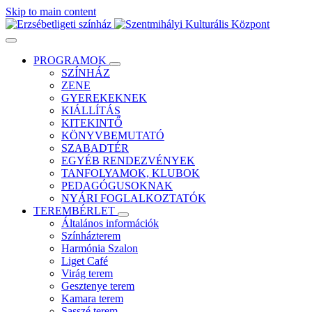
Skip to main content
PROGRAMOK
SZÍNHÁZ
ZENE
GYEREKEKNEK
KIÁLLÍTÁS
KITEKINTŐ
KÖNYVBEMUTATÓ
SZABADTÉR
EGYÉB RENDEZVÉNYEK
TANFOLYAMOK, KLUBOK
PEDAGÓGUSOKNAK
NYÁRI FOGLALKOZTATÓK
TEREMBÉRLET
Általános információk
Színházterem
Harmónia Szalon
Liget Café
Virág terem
Gesztenye terem
Kamara terem
Sasszé terem