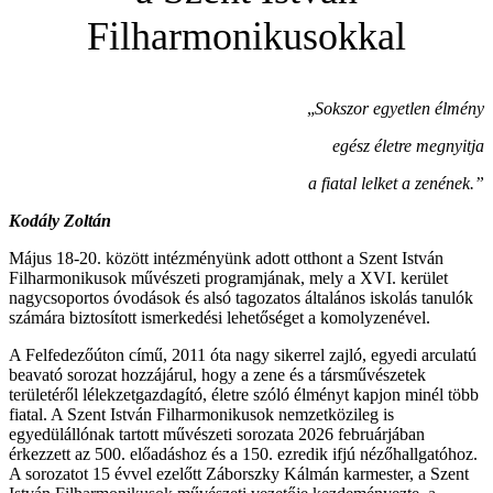
Filharmonikusokkal
„
Sokszor egyetlen élmény
egész életre megnyitja
a fiatal lelket a zenének.”
Kodály Zoltán
Május 18-20. között intézményünk adott otthont a Szent István
Filharmonikusok művészeti programjának, mely a XVI. kerület
nagycsoportos óvodások és alsó tagozatos általános iskolás tanulók
számára biztosított ismerkedési lehetőséget a komolyzenével.
A Felfedezőúton című, 2011 óta nagy sikerrel zajló, egyedi arculatú
beavató sorozat hozzájárul, hogy a zene és a társművészetek
területéről lélekzetgazdagító, életre szóló élményt kapjon minél több
fiatal. A Szent István Filharmonikusok nemzetközileg is
egyedülállónak tartott művészeti sorozata 2026 februárjában
érkezzett az 500. előadáshoz és a 150. ezredik ifjú nézőhallgatóhoz.
A sorozatot 15 évvel ezelőtt Záborszky Kálmán karmester, a Szent