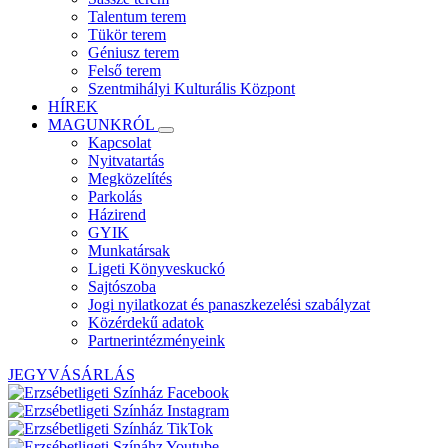
Talentum terem
Tükör terem
Géniusz terem
Felső terem
Szentmihályi Kulturális Központ
HÍREK
MAGUNKRÓL
Kapcsolat
Nyitvatartás
Megközelítés
Parkolás
Házirend
GYIK
Munkatársak
Ligeti Könyveskuckó
Sajtószoba
Jogi nyilatkozat és panaszkezelési szabályzat
Közérdekű adatok
Partnerintézményeink
JEGYVÁSÁRLÁS