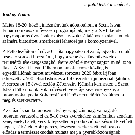
a fiatal lelket a zenének.”
Kodály Zoltán
Május 18-20. között intézményünk adott otthont a Szent István
Filharmonikusok művészeti programjának, mely a XVI. kerület
nagycsoportos óvodások és alsó tagozatos általános iskolás tanulók
számára biztosított ismerkedési lehetőséget a komolyzenével.
A Felfedezőúton című, 2011 óta nagy sikerrel zajló, egyedi arculatú
beavató sorozat hozzájárul, hogy a zene és a társművészetek
területéről lélekzetgazdagító, életre szóló élményt kapjon minél több
fiatal. A Szent István Filharmonikusok nemzetközileg is
egyedülállónak tartott művészeti sorozata 2026 februárjában
érkezzett az 500. előadáshoz és a 150. ezredik ifjú nézőhallgatóhoz.
A sorozatot 15 évvel ezelőtt Záborszky Kálmán karmester, a Szent
István Filharmonikusok művészeti vezetője kezdeményezte, a
programokat pedig Solymosi Tari Emőke zenetörténész álmodta
meg és szerkesztette.
Az előadásban különösen látványos, igazán magával ragadó
program varázsolta el az 5-10 éves gyerekeket: szimfonikus zenekari
zene, ének, balett, vers, kifejezetten a produkcióhoz készült kivetített
képek, bábjáték. A 40 perces, feszesen szerkesztett, változatos
előadás a természet csodáit mutatta meg a gyerekközönségnek.