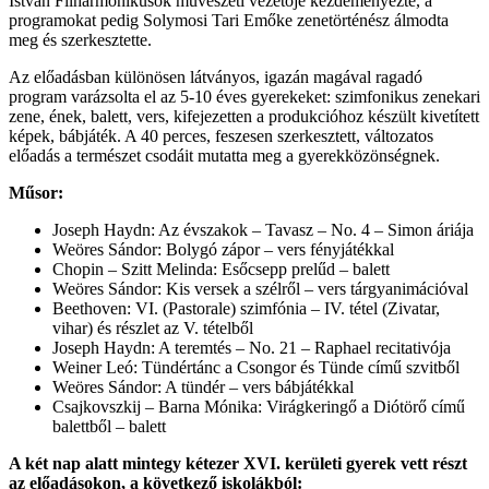
István Filharmonikusok művészeti vezetője kezdeményezte, a
programokat pedig Solymosi Tari Emőke zenetörténész álmodta
meg és szerkesztette.
Az előadásban különösen látványos, igazán magával ragadó
program varázsolta el az 5-10 éves gyerekeket: szimfonikus zenekari
zene, ének, balett, vers, kifejezetten a produkcióhoz készült kivetített
képek, bábjáték. A 40 perces, feszesen szerkesztett, változatos
előadás a természet csodáit mutatta meg a gyerekközönségnek.
Műsor:
Joseph Haydn: Az évszakok – Tavasz – No. 4 – Simon áriája
Weöres Sándor: Bolygó zápor – vers fényjátékkal
Chopin – Szitt Melinda: Esőcsepp prelűd – balett
Weöres Sándor: Kis versek a szélről – vers tárgyanimációval
Beethoven: VI. (Pastorale) szimfónia – IV. tétel (Zivatar,
vihar) és részlet az V. tételből
Joseph Haydn: A teremtés – No. 21 – Raphael recitativója
Weiner Leó: Tündértánc a Csongor és Tünde című szvitből
Weöres Sándor: A tündér – vers bábjátékkal
Csajkovszkij – Barna Mónika: Virágkeringő a Diótörő című
balettből – balett
A két nap alatt mintegy kétezer XVI. kerületi gyerek vett részt
az előadásokon, a következő iskolákból: