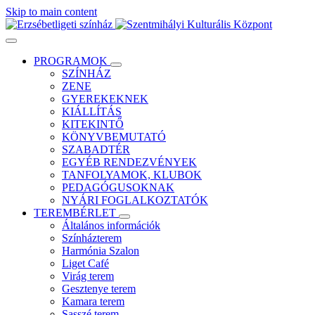
Skip to main content
PROGRAMOK
SZÍNHÁZ
ZENE
GYEREKEKNEK
KIÁLLÍTÁS
KITEKINTŐ
KÖNYVBEMUTATÓ
SZABADTÉR
EGYÉB RENDEZVÉNYEK
TANFOLYAMOK, KLUBOK
PEDAGÓGUSOKNAK
NYÁRI FOGLALKOZTATÓK
TEREMBÉRLET
Általános információk
Színházterem
Harmónia Szalon
Liget Café
Virág terem
Gesztenye terem
Kamara terem
Sasszé terem