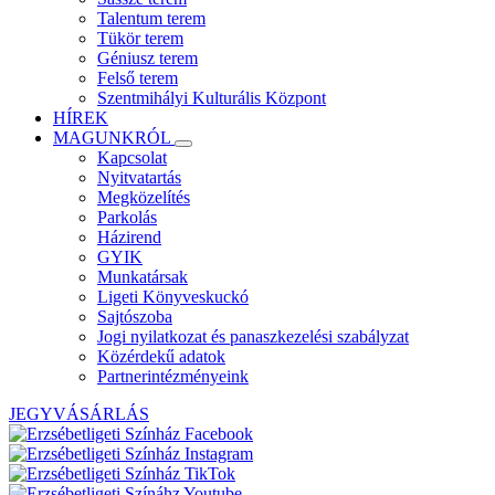
Talentum terem
Tükör terem
Géniusz terem
Felső terem
Szentmihályi Kulturális Központ
HÍREK
MAGUNKRÓL
Kapcsolat
Nyitvatartás
Megközelítés
Parkolás
Házirend
GYIK
Munkatársak
Ligeti Könyveskuckó
Sajtószoba
Jogi nyilatkozat és panaszkezelési szabályzat
Közérdekű adatok
Partnerintézményeink
JEGYVÁSÁRLÁS