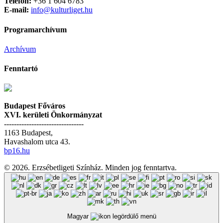
Telefon:
+36 1 604 6783
E-mail:
info@kulturliget.hu
Programarchívum
Archívum
Fenntartó
Budapest Főváros
XVI. kerületi Önkormányzat
--------------------------------
1163 Budapest,
Havashalom utca 43.
bp16.hu
© 2026. Erzsébetligeti Színház. Minden jog fenntartva.
Magyar