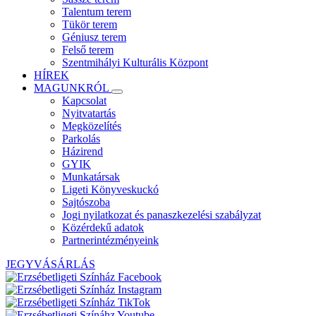
Talentum terem
Tükör terem
Géniusz terem
Felső terem
Szentmihályi Kulturális Központ
HÍREK
MAGUNKRÓL
Kapcsolat
Nyitvatartás
Megközelítés
Parkolás
Házirend
GYIK
Munkatársak
Ligeti Könyveskuckó
Sajtószoba
Jogi nyilatkozat és panaszkezelési szabályzat
Közérdekű adatok
Partnerintézményeink
JEGYVÁSÁRLÁS