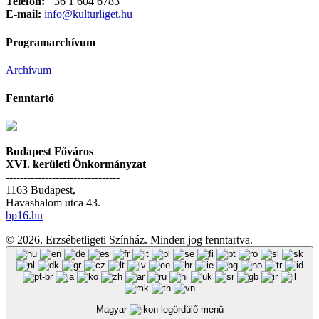
Telefon:
+36 1 604 6783
E-mail:
info@kulturliget.hu
Programarchívum
Archívum
Fenntartó
Budapest Főváros
XVI. kerületi Önkormányzat
--------------------------------
1163 Budapest,
Havashalom utca 43.
bp16.hu
© 2026. Erzsébetligeti Színház. Minden jog fenntartva.
Magyar