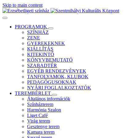
Skip to main content
PROGRAMOK
SZÍNHÁZ
ZENE
GYEREKEKNEK
KIÁLLÍTÁS
KITEKINTŐ
KÖNYVBEMUTATÓ
SZABADTÉR
EGYÉB RENDEZVÉNYEK
TANFOLYAMOK, KLUBOK
PEDAGÓGUSOKNAK
NYÁRI FOGLALKOZTATÓK
TEREMBÉRLET
Általános információk
Színházterem
Harmónia Szalon
Liget Café
Virág terem
Gesztenye terem
Kamara terem
Sasszé terem