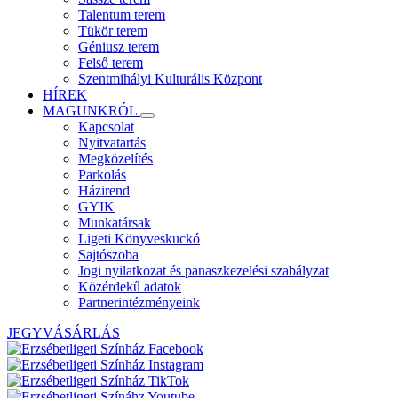
Talentum terem
Tükör terem
Géniusz terem
Felső terem
Szentmihályi Kulturális Központ
HÍREK
MAGUNKRÓL
Kapcsolat
Nyitvatartás
Megközelítés
Parkolás
Házirend
GYIK
Munkatársak
Ligeti Könyveskuckó
Sajtószoba
Jogi nyilatkozat és panaszkezelési szabályzat
Közérdekű adatok
Partnerintézményeink
JEGYVÁSÁRLÁS