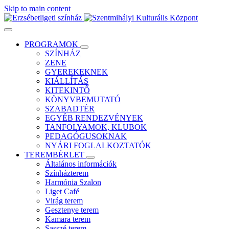
Skip to main content
PROGRAMOK
SZÍNHÁZ
ZENE
GYEREKEKNEK
KIÁLLÍTÁS
KITEKINTŐ
KÖNYVBEMUTATÓ
SZABADTÉR
EGYÉB RENDEZVÉNYEK
TANFOLYAMOK, KLUBOK
PEDAGÓGUSOKNAK
NYÁRI FOGLALKOZTATÓK
TEREMBÉRLET
Általános információk
Színházterem
Harmónia Szalon
Liget Café
Virág terem
Gesztenye terem
Kamara terem
Sasszé terem