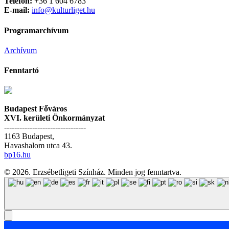
Telefon:
+36 1 604 6783
E-mail:
info@kulturliget.hu
Programarchívum
Archívum
Fenntartó
Budapest Főváros
XVI. kerületi Önkormányzat
--------------------------------
1163 Budapest,
Havashalom utca 43.
bp16.hu
© 2026. Erzsébetligeti Színház. Minden jog fenntartva.