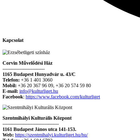
Kapcsolat
Corvin Művelődési Ház
---------------------------
1165 Budapest Hunyadvár u. 43/C
Telefon:
+36 1 401 3060
Mobil:
+36 20 367 96 09, +36 20 574 59 80
E-mail:
info@kulturliget.hu
Facebook
:
https://www.facebook.com/kulturliget
Szentmihályi Kulturális Központ
------------------------------------
1161 Budapest János utca 141-153.
Web:
https://szentmihalyi.kulturliget.hu/hu/