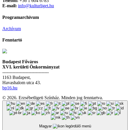
Telefon:
+36 1 604 6783
E-mail:
info@kulturliget.hu
Programarchívum
Archívum
Fenntartó
Budapest Főváros
XVI. kerületi Önkormányzat
--------------------------------
1163 Budapest,
Havashalom utca 43.
bp16.hu
© 2026. Erzsébetligeti Színház. Minden jog fenntartva.
Magyar