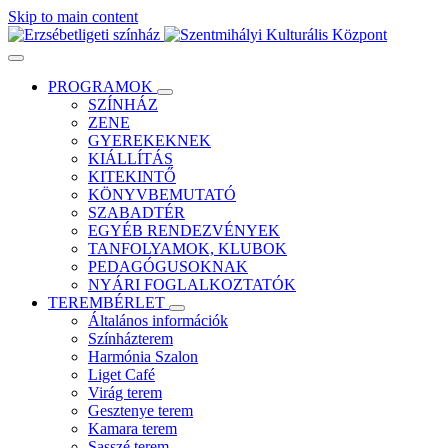
Skip to main content
PROGRAMOK
SZÍNHÁZ
ZENE
GYEREKEKNEK
KIÁLLÍTÁS
KITEKINTŐ
KÖNYVBEMUTATÓ
SZABADTÉR
EGYÉB RENDEZVÉNYEK
TANFOLYAMOK, KLUBOK
PEDAGÓGUSOKNAK
NYÁRI FOGLALKOZTATÓK
TEREMBÉRLET
Általános információk
Színházterem
Harmónia Szalon
Liget Café
Virág terem
Gesztenye terem
Kamara terem
Sasszé terem