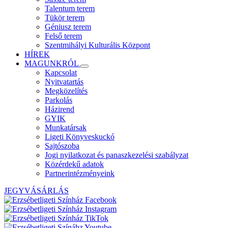
Talentum terem
Tükör terem
Géniusz terem
Felső terem
Szentmihályi Kulturális Központ
HÍREK
MAGUNKRÓL
Kapcsolat
Nyitvatartás
Megközelítés
Parkolás
Házirend
GYIK
Munkatársak
Ligeti Könyveskuckó
Sajtószoba
Jogi nyilatkozat és panaszkezelési szabályzat
Közérdekű adatok
Partnerintézményeink
JEGYVÁSÁRLÁS