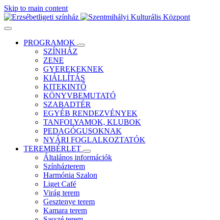
Skip to main content
PROGRAMOK
SZÍNHÁZ
ZENE
GYEREKEKNEK
KIÁLLÍTÁS
KITEKINTŐ
KÖNYVBEMUTATÓ
SZABADTÉR
EGYÉB RENDEZVÉNYEK
TANFOLYAMOK, KLUBOK
PEDAGÓGUSOKNAK
NYÁRI FOGLALKOZTATÓK
TEREMBÉRLET
Általános információk
Színházterem
Harmónia Szalon
Liget Café
Virág terem
Gesztenye terem
Kamara terem
Sasszé terem