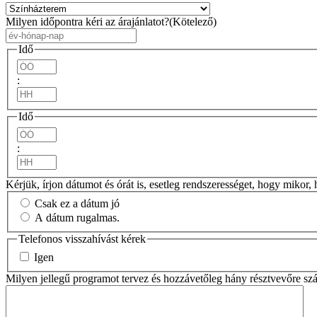
Milyen időpontra kéri az árajánlatot?
(Kötelező)
YYYY
dot
Idő
MM
Óra
dot
:
DD
Minuty
Idő
Óra
:
Minuty
Kérjük, írjon dátumot és órát is, esetleg rendszerességet, hogy mikor, 
Csak ez a dátum jó
A dátum rugalmas.
Telefonos visszahívást kérek
Igen
Milyen jellegű programot tervez és hozzávetőleg hány résztvevőre sz