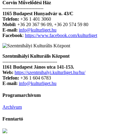
Corvin Művelődési Ház
---------------------------
1165 Budapest Hunyadvár u. 43/C
Telefon:
+36 1 401 3060
Mobil:
+36 20 367 96 09, +36 20 574 59 80
E-mail:
info@kulturliget.hu
Facebook
:
https://www.facebook.com/kulturliget
Szentmihályi Kulturális Központ
------------------------------------
1161 Budapest János utca 141-153.
Web:
https://szentmihalyi.kulturliget.hu/hu/
Telefon:
+36 1 604 6783
E-mail:
info@kulturliget.hu
Programarchívum
Archívum
Fenntartó