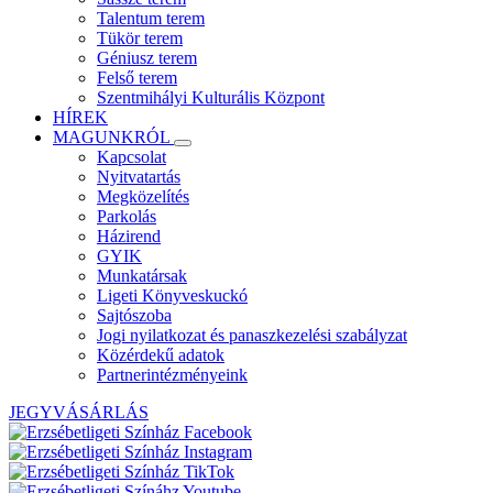
Talentum terem
Tükör terem
Géniusz terem
Felső terem
Szentmihályi Kulturális Központ
HÍREK
MAGUNKRÓL
Kapcsolat
Nyitvatartás
Megközelítés
Parkolás
Házirend
GYIK
Munkatársak
Ligeti Könyveskuckó
Sajtószoba
Jogi nyilatkozat és panaszkezelési szabályzat
Közérdekű adatok
Partnerintézményeink
JEGYVÁSÁRLÁS