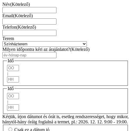
Név
(Kötelező)
Email
(Kötelező)
Telefon
(Kötelező)
Terem
Milyen időpontra kéri az árajánlatot?
(Kötelező)
YYYY
dot
Idő
MM
Óra
dot
:
DD
Minuty
Idő
Óra
:
Minuty
Kérjük, írjon dátumot és órát is, esetleg rendszerességet, hogy mikor,
hánytól-hány óráig foglalná a termet, pl.: 2026. 12. 12. 9:00 - 19:00.
Csak ez a dátum jó