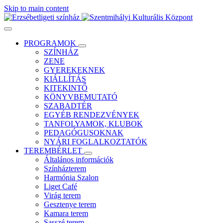
Skip to main content
PROGRAMOK
SZÍNHÁZ
ZENE
GYEREKEKNEK
KIÁLLÍTÁS
KITEKINTŐ
KÖNYVBEMUTATÓ
SZABADTÉR
EGYÉB RENDEZVÉNYEK
TANFOLYAMOK, KLUBOK
PEDAGÓGUSOKNAK
NYÁRI FOGLALKOZTATÓK
TEREMBÉRLET
Általános információk
Színházterem
Harmónia Szalon
Liget Café
Virág terem
Gesztenye terem
Kamara terem
Sasszé terem