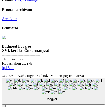
E-mail:
info@kulturliget.hu
Programarchívum
Archívum
Fenntartó
Budapest Főváros
XVI. kerületi Önkormányzat
--------------------------------
1163 Budapest,
Havashalom utca 43.
bp16.hu
© 2026. Erzsébetligeti Színház. Minden jog fenntartva.
Magyar