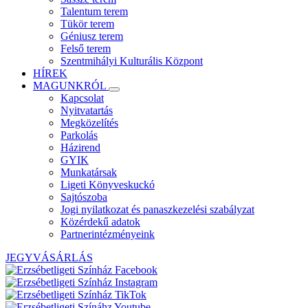
Talentum terem
Tükör terem
Géniusz terem
Felső terem
Szentmihályi Kulturális Központ
HÍREK
MAGUNKRÓL
Kapcsolat
Nyitvatartás
Megközelítés
Parkolás
Házirend
GYIK
Munkatársak
Ligeti Könyveskuckó
Sajtószoba
Jogi nyilatkozat és panaszkezelési szabályzat
Közérdekű adatok
Partnerintézményeink
JEGYVÁSÁRLÁS