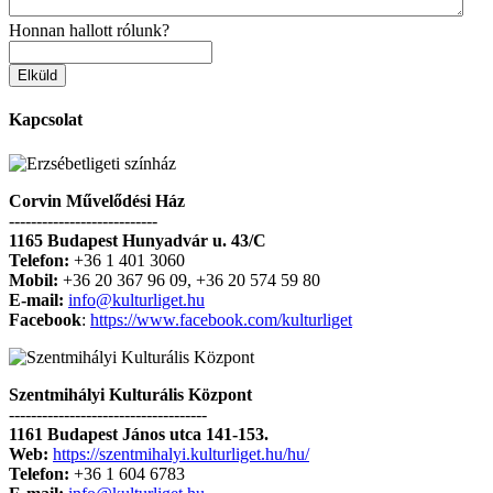
Honnan hallott rólunk?
Kapcsolat
Corvin Művelődési Ház
---------------------------
1165 Budapest Hunyadvár u. 43/C
Telefon:
+36 1 401 3060
Mobil:
+36 20 367 96 09, +36 20 574 59 80
E-mail:
info@kulturliget.hu
Facebook
:
https://www.facebook.com/kulturliget
Szentmihályi Kulturális Központ
------------------------------------
1161 Budapest János utca 141-153.
Web:
https://szentmihalyi.kulturliget.hu/hu/
Telefon:
+36 1 604 6783