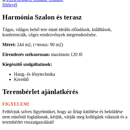
Hírlevél
Harmónia Szalon és terasz
Tágas, világos belső tere miatt ideális előadások, kiállítások,
konferenciák, céges rendezvények megrendezésére.
Méret:
244 m
2
, (+terasz: 90 m
2
)
Elrendezés széksorosan:
maximum 120 fő
Kiegészítő szolgáltatások:
Hang- és fénytechnika
Kivetítő
Terembérlet ajánlatkérés
FIGYELEM!
Felhívjuk szíves figyelmüket, hogy az űrlap kitöltése és beküldése
nem minősül foglalásnak, kérjük, várják meg kollégánk válaszát és a
terembérlet visszaigazolását!