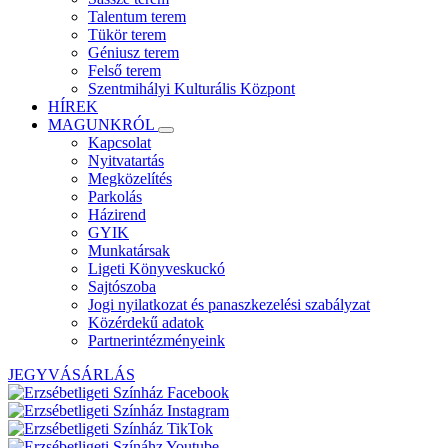
Talentum terem
Tükör terem
Géniusz terem
Felső terem
Szentmihályi Kulturális Központ
HÍREK
MAGUNKRÓL
Kapcsolat
Nyitvatartás
Megközelítés
Parkolás
Házirend
GYIK
Munkatársak
Ligeti Könyveskuckó
Sajtószoba
Jogi nyilatkozat és panaszkezelési szabályzat
Közérdekű adatok
Partnerintézményeink
JEGYVÁSÁRLÁS