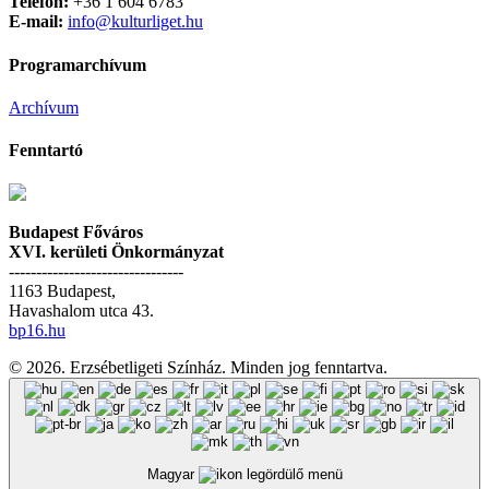
Telefon:
+36 1 604 6783
E-mail:
info@kulturliget.hu
Programarchívum
Archívum
Fenntartó
Budapest Főváros
XVI. kerületi Önkormányzat
--------------------------------
1163 Budapest,
Havashalom utca 43.
bp16.hu
© 2026. Erzsébetligeti Színház. Minden jog fenntartva.
Magyar