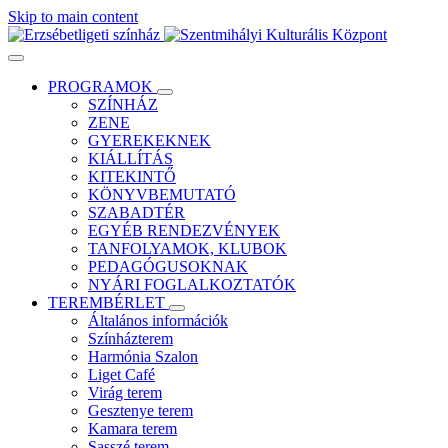
Skip to main content
PROGRAMOK
SZÍNHÁZ
ZENE
GYEREKEKNEK
KIÁLLÍTÁS
KITEKINTŐ
KÖNYVBEMUTATÓ
SZABADTÉR
EGYÉB RENDEZVÉNYEK
TANFOLYAMOK, KLUBOK
PEDAGÓGUSOKNAK
NYÁRI FOGLALKOZTATÓK
TEREMBÉRLET
Általános információk
Színházterem
Harmónia Szalon
Liget Café
Virág terem
Gesztenye terem
Kamara terem
Sasszé terem