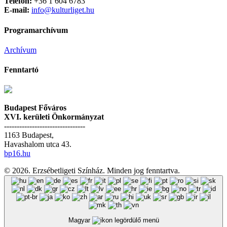
Telefon:
+36 1 604 6783
E-mail:
info@kulturliget.hu
Programarchívum
Archívum
Fenntartó
Budapest Főváros
XVI. kerületi Önkormányzat
--------------------------------
1163 Budapest,
Havashalom utca 43.
bp16.hu
© 2026. Erzsébetligeti Színház. Minden jog fenntartva.
Magyar