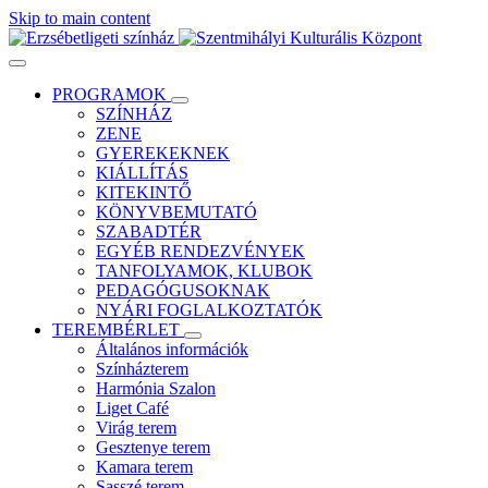
Skip to main content
PROGRAMOK
SZÍNHÁZ
ZENE
GYEREKEKNEK
KIÁLLÍTÁS
KITEKINTŐ
KÖNYVBEMUTATÓ
SZABADTÉR
EGYÉB RENDEZVÉNYEK
TANFOLYAMOK, KLUBOK
PEDAGÓGUSOKNAK
NYÁRI FOGLALKOZTATÓK
TEREMBÉRLET
Általános információk
Színházterem
Harmónia Szalon
Liget Café
Virág terem
Gesztenye terem
Kamara terem
Sasszé terem