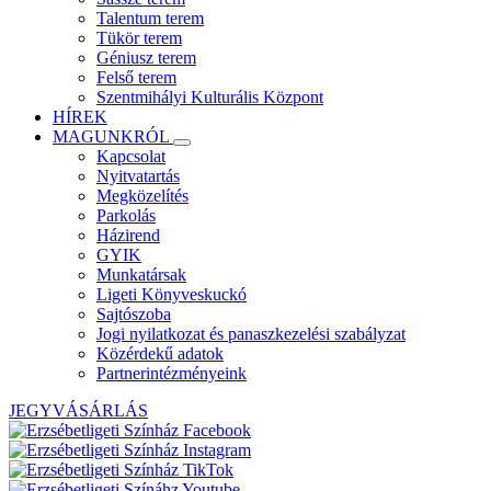
Talentum terem
Tükör terem
Géniusz terem
Felső terem
Szentmihályi Kulturális Központ
HÍREK
MAGUNKRÓL
Kapcsolat
Nyitvatartás
Megközelítés
Parkolás
Házirend
GYIK
Munkatársak
Ligeti Könyveskuckó
Sajtószoba
Jogi nyilatkozat és panaszkezelési szabályzat
Közérdekű adatok
Partnerintézményeink
JEGYVÁSÁRLÁS