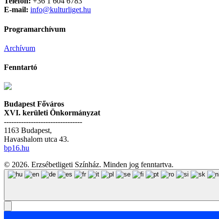
Telefon:
+36 1 604 6783
E-mail:
info@kulturliget.hu
Programarchívum
Archívum
Fenntartó
Budapest Főváros
XVI. kerületi Önkormányzat
--------------------------------
1163 Budapest,
Havashalom utca 43.
bp16.hu
© 2026. Erzsébetligeti Színház. Minden jog fenntartva.