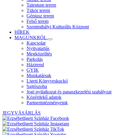
Talentum terem
Tükör terem
Géniusz terem
Felső terem
Szentmihályi Kulturális Központ
HÍREK
MAGUNKRÓL
Kapcsolat
Nyitvatartás
Megközelítés
Parkolás
Házirend
GYIK
Munkatársak
Ligeti Könyveskuckó
Sajtószoba
Jogi nyilatkozat és panaszkezelési szabályzat
Közérdekű adatok
Partnerintézményeink
JEGYVÁSÁRLÁS