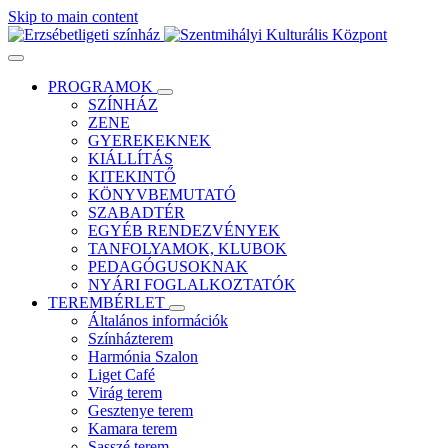
Skip to main content
PROGRAMOK
SZÍNHÁZ
ZENE
GYEREKEKNEK
KIÁLLÍTÁS
KITEKINTŐ
KÖNYVBEMUTATÓ
SZABADTÉR
EGYÉB RENDEZVÉNYEK
TANFOLYAMOK, KLUBOK
PEDAGÓGUSOKNAK
NYÁRI FOGLALKOZTATÓK
TEREMBÉRLET
Általános információk
Színházterem
Harmónia Szalon
Liget Café
Virág terem
Gesztenye terem
Kamara terem
Sasszé terem