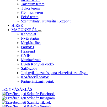
Talentum terem
Tükör terem
Géniusz terem
Felső terem
Szentmihályi Kulturális Központ
HÍREK
MAGUNKRÓL
Kapcsolat
Nyitvatartás
Megközelítés
Parkolás
Házirend
GYIK
Munkatársak
Ligeti Könyveskuckó
Sajtószoba
Jogi nyilatkozat és panaszkezelési szabályzat
Közérdekű adatok
Partnerintézményeink
JEGYVÁSÁRLÁS