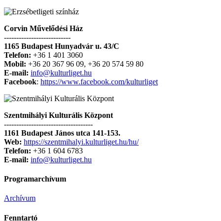
Corvin Művelődési Ház
---------------------------
1165 Budapest Hunyadvár u. 43/C
Telefon:
+36 1 401 3060
Mobil:
+36 20 367 96 09, +36 20 574 59 80
E-mail:
info@kulturliget.hu
Facebook
:
https://www.facebook.com/kulturliget
Szentmihályi Kulturális Központ
------------------------------------
1161 Budapest János utca 141-153.
Web:
https://szentmihalyi.kulturliget.hu/hu/
Telefon:
+36 1 604 6783
E-mail:
info@kulturliget.hu
Programarchívum
Archívum
Fenntartó