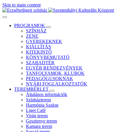
Skip to main content
PROGRAMOK
SZÍNHÁZ
ZENE
GYEREKEKNEK
KIÁLLÍTÁS
KITEKINTŐ
KÖNYVBEMUTATÓ
SZABADTÉR
EGYÉB RENDEZVÉNYEK
TANFOLYAMOK, KLUBOK
PEDAGÓGUSOKNAK
NYÁRI FOGLALKOZTATÓK
TEREMBÉRLET
Általános információk
Színházterem
Harmónia Szalon
Liget Café
Virág terem
Gesztenye terem
Kamara terem
Sasszé terem